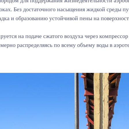
лородом для поддержания жизнедеятельности аэроб
стоках. Без достаточного насыщения жидкой среды 
адка и образованию устойчивой пены на поверхност
руется на подаче сжатого воздуха через компрессор
ерно распределяясь по всему объему воды в аэрот