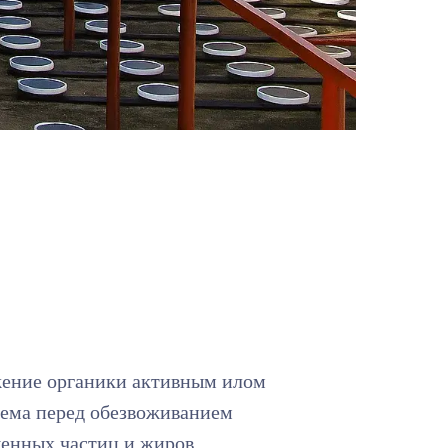
жение органики активным илом
ъема перед обезвоживанием
енных частиц и жиров