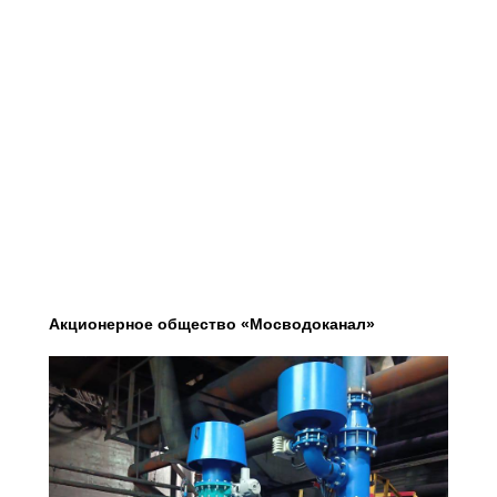
Сергей Васильевич Доронин
Генеральный директор
doronin.s@equiplex.ru
8-895-133-35-63
Акционерное общество «Мосводоканал»