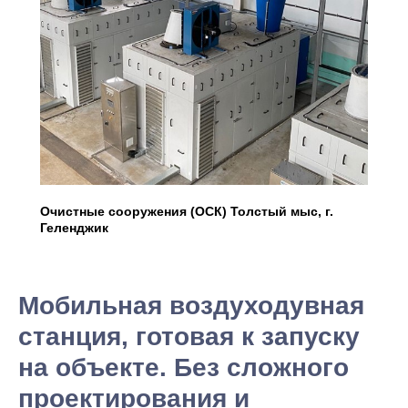
8 (916) 800-33-03
info@equiplex.ru
Москва, Чермянский
проезд, 7, БЦ РТС, офис 311
Пн-Пт: 9:00-18:00
Сб-Вс: Выходной
Очистные сооружения (ОСК) Толстый мыс, г.
О компании
Геленджик
Отрасли
Услуги
Проекты
Мобильная воздуходувная
Блог
Вебинары
станция, готовая к запуску
Опросные листы
на объекте. Без сложного
Контакты
проектирования и
Каталог