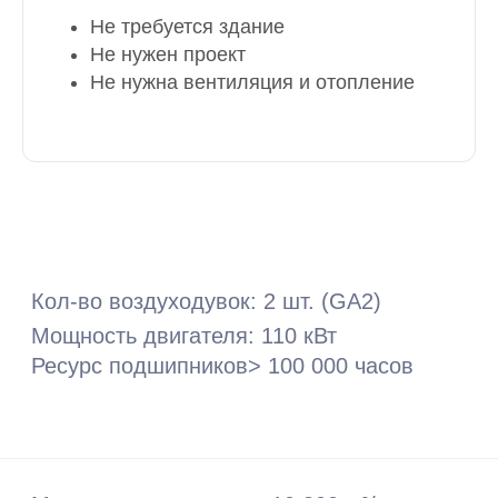
Не требуется здание
Не нужен проект
Не нужна вентиляция и отопление
Избыточное давление: 0,55 бар
Диапазон регулирования: 40–100%
Экономия электроэнергии: 30–40%
Площадка
Требуемые параметры
Снижение затрат на систему аэрации:
1,5 млн ₽/год
Риски при несоблюдении
Электропитание 380В