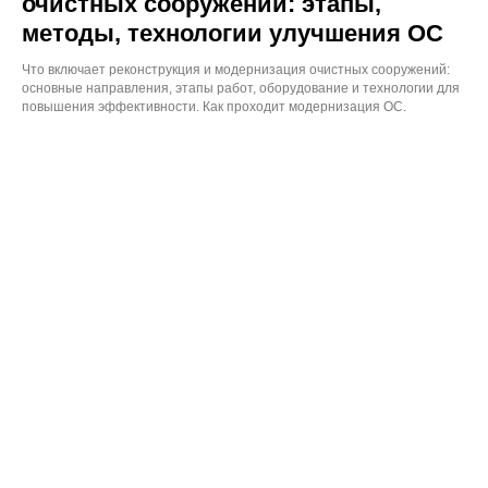
очистных сооружений: этапы,
осадка
методы, технологии улучшения ОС
ООО
Что включает реконструкция и модернизация очистных сооружений:
«ЭКВИПЛЕКС»
ИНН 7743414710
основные направления, этапы работ, оборудование и технологии для
повышения эффективности. Как проходит модернизация ОС.
Политика
конфиденциальности
© 2026 Все права защищены