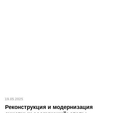
проезд, 7, БЦ РТС, офис 311
Пн-Пт: 9:00-18:00
Сб-Вс: Выходной
О компании
Отрасли
Услуги
Проекты
Блог
Вебинары
Опросные листы
Контакты
Каталог
Воздуходувки
Аэрационные системы
19.05.2025
Скребковая система
Реконструкция и модернизация
Механическое
обезвоживание