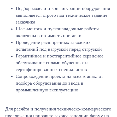
под ваши задачи
Подбор модели и конфигурации оборудования
выполняется строго под техническое задание
Бесплатно проанализируем ваше
заказчика
техническое задание и предложим
максимально подходящее
Шеф-монтаж и пусконаладочные работы
оборудование.
включены в стоимость поставки
Проведение расширенных заводских
испытаний под нагрузкой перед отгрузкой
Гарантийное и постгарантийное сервисное
обслуживание силами обученных и
сертифицированных специалистов
+7
Сопровождение проекта на всех этапах: от
подбора оборудования до ввода в
промышленную эксплуатацию
Нажимая кнопку «Получить» вы соглашаетесь
Для расчёта и получения техническо-коммерческого
с
Политикой конфиденциальности
предложения направьте заявку, заполнив форму на