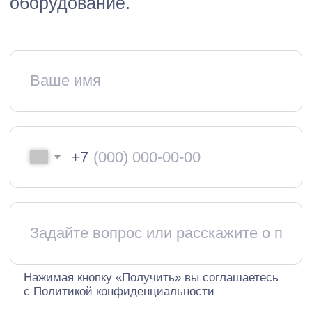
8 (916) 800-33-03
info@equiplex.ru
Москва, Чермянский
проезд, 7, БЦ РТС, офис 311
Пн-Пт: 9:00-18:00
Сб-Вс: Выходной
О компании
Отрасли
Услуги
Проекты
Блог
Вебинары
Опросные листы
Контакты
Каталог
Воздуходувки