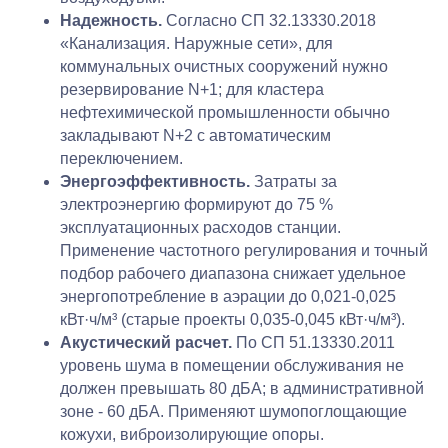
Надежность.
Согласно СП 32.13330.2018
«Канализация. Наружные сети», для
коммунальных очистных сооружений нужно
резервирование N+1; для кластера
нефтехимической промышленности обычно
закладывают N+2 с автоматическим
переключением.
Энергоэффективность.
Затраты за
электроэнергию формируют до 75 %
эксплуатационных расходов станции.
Применение частотного регулирования и точный
подбор рабочего диапазона снижает удельное
энергопотребление в аэрации до 0,021-0,025
кВт·ч/м³ (старые проекты 0,035-0,045 кВт·ч/м³).
Акустический расчет.
По СП 51.13330.2011
уровень шума в помещении обслуживания не
должен превышать 80 дБА; в административной
зоне - 60 дБА. Применяют шумопоглощающие
кожухи, виброизолирующие опоры.
8 (916) 800-33-03