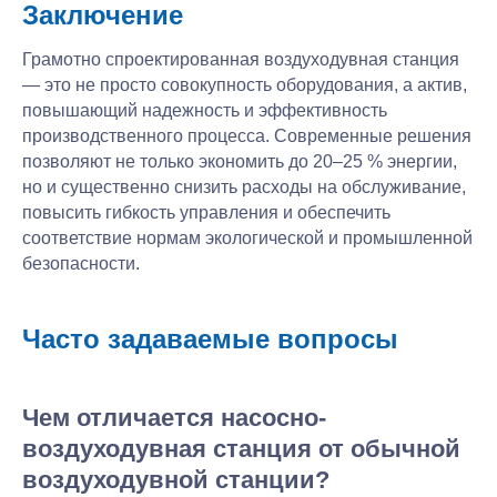
Заключение
Скребковая система
Механическое
обезвоживание
Грамотно спроектированная воздуходувная станция
осадка
— это не просто совокупность оборудования, а актив,
повышающий надежность и эффективность
ООО
производственного процесса. Современные решения
«ЭКВИПЛЕКС»
ИНН 7743414710
позволяют не только экономить до 20–25 % энергии,
но и существенно снизить расходы на обслуживание,
повысить гибкость управления и обеспечить
Политика
соответствие нормам экологической и промышленной
конфиденциальности
© 2026 Все права защищены
безопасности.
Часто задаваемые вопросы
Чем отличается насосно-
воздуходувная станция от обычной
воздуходувной станции?