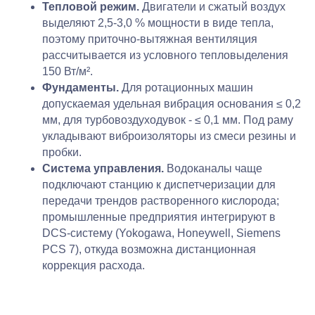
Тепловой режим.
Двигатели и сжатый воздух
info@equiplex.ru
выделяют 2,5-3,0 % мощности в виде тепла,
поэтому приточно-вытяжная вентиляция
Москва, Чермянский
рассчитывается из условного тепловыделения
проезд, 7, БЦ РТС, офис 311
150 Вт/м².
Пн-Пт: 9:00-18:00
Фундаменты.
Для ротационных машин
Сб-Вс: Выходной
допускаемая удельная вибрация основания ≤ 0,2
мм, для турбовоздуходувок - ≤ 0,1 мм. Под раму
О компании
укладывают виброизоляторы из смеси резины и
Отрасли
пробки.
Услуги
Система управления.
Водоканалы чаще
Проекты
подключают станцию к диспетчеризации для
Блог
передачи трендов растворенного кислорода;
Вебинары
промышленные предприятия интегрируют в
Опросные листы
DCS-систему (Yokogawa, Honeywell, Siemens
Контакты
PCS 7), откуда возможна дистанционная
коррекция расхода.
Каталог
Воздуходувки
Аэрационные системы