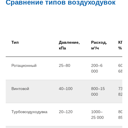
Сравнение типов воздуходувок
Тип
Давление,
Расход,
КПД,
кПа
м³/ч
%
Ротационный
25–80
200–6
60–
000
68
Винтовой
40–100
800–15
73–
000
82
Турбовоздуходувка
20–120
1000–
80–
25 000
85