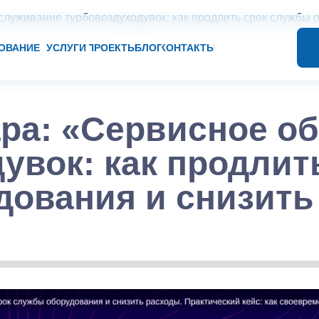
служивание турбовоздуходувок: как продлить срок службы 
ОВАНИЕ
УСЛУГИ
ПРОЕКТЫ
БЛОГ
КОНТАКТЫ
ара:
«
Сервисное о
увок: как продлит
дования и снизить