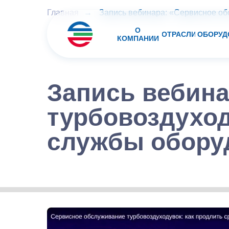
Главная
→
Запись вебинара: «Сервисное об
О
ОТРАСЛИ
ОБОРУД
КОМПАНИИ
Запись вебин
турбовоздуход
службы обору