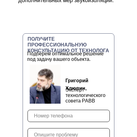
дополнительных мер звукоизоляции.
ПОЛУЧИТЕ
ПРОФЕССИОНАЛЬНУЮ
КОНСУЛЬТАЦИЮ ОТ ТЕХНОЛОГА
Подберем оптимальное решение
под задачу вашего объекта.
Григорий
Хлюпин,
Эксперт
технологического
совета РАВВ